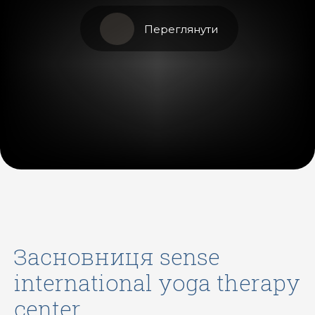
Переглянути
засновниця sense
international yoga therapy
center