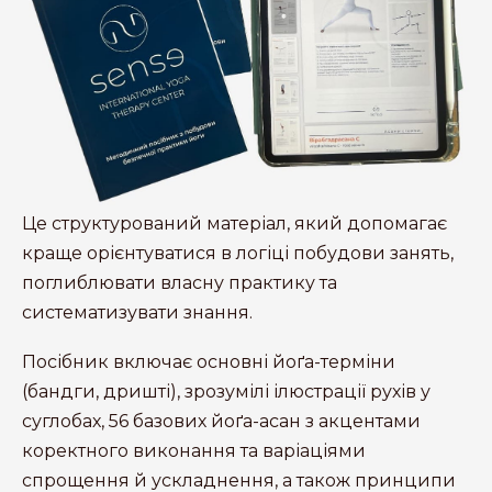
Це структурований матеріал, який допомагає
краще орієнтуватися в логіці побудови занять,
поглиблювати власну практику та
систематизувати знання.
Посібник включає основні йоґа-терміни
(бандги, дришті), зрозумілі ілюстрації рухів у
суглобах, 56 базових йоґа-асан з акцентами
коректного виконання та варіаціями
спрощення й ускладнення, а також принципи