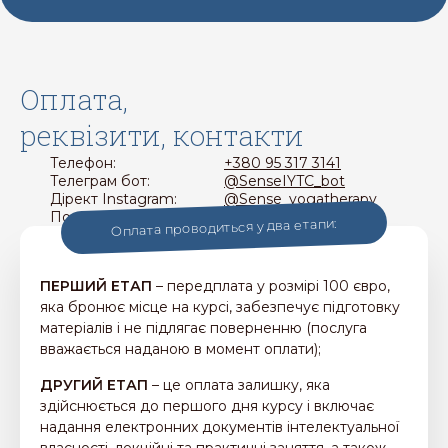
Оплата,
реквізити, контакти
Телефон:
+380 95 317 3141
Телеграм бот:
@SenseIYTC_bot
Дірект Instagram:
@Sense_yogatherapy
Пошта:
info@sense.yoga
Оплата проводиться у два етапи:
ПЕРШИЙ ЕТАП
– передплата у розмірі 100 євро,
яка бронює місце на курсі, забезпечує підготовку
матеріалів і не підлягає поверненню (послуга
вважається наданою в момент оплати);
ДРУГИЙ ЕТАП
– це оплата залишку, яка
здійснюється до першого дня курсу і включає
надання електронних документів інтелектуальної
власності, лекційні та практичні заняття, а також