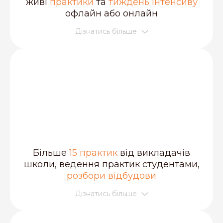
живі
практики
та
тиждень інтенсиву
офлайн або онлайн
Дізнатись більше
Більше
15 практик
від викладачів
школи, ведення практик студентами,
розбори відбудови
Дізнатись більше