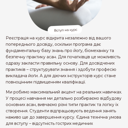
Реєстрація на курс відкрита незалежно від вашого
попереднього досвіду, оскільки програма дає
фундаментальну базу знань про йоґу, біомеханіку та
безпечну практику асан. Для початківців це можливість
одразу закласти правильну основу. Для досвідчених
практиків – структурувати знання і здобути професію
викладача йоґи. А для діючих інструкторів курс стане
повноцінним підвищенням кваліфікації.
Ми робимо максимальний акцент на реальних навичках.
У процесі навчання ми детально розбираємо відбудову
основних асан, вивчаємо різні типи практик та логіку їх
створення. Студенти відпрацьовують ведення занять
наживо ще до завершення курсу. Єдина технічна умова
для вступу – відсутність гострих медичних