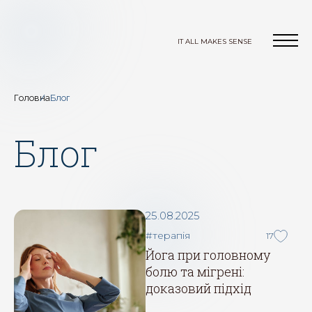
IT ALL MAKES SENSE
Головна
Блог
Блог
25.08.2025
#терапія
17
Йога при головному
болю та мігрені:
доказовий підхід