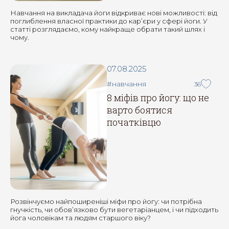
Навчання на викладача йоги відкриває нові можливості: від
поглиблення власної практики до кар’єри у сфері йоги. У
статті розглядаємо, кому найкраще обрати такий шлях і
чому.
07.08.2025
#навчання
36
8 міфів про йогу: що не
варто боятися
початківцю
Розвінчуємо найпоширеніші міфи про йогу: чи потрібна
гнучкість, чи обов’язково бути вегетаріанцем, і чи підходить
йога чоловікам та людям старшого віку?