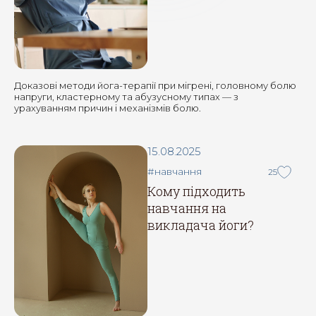
Доказові методи йога-терапії при мігрені, головному болю
напруги, кластерному та абузусному типах — з
урахуванням причин і механізмів болю.
15.08.2025
#навчання
25
Кому підходить
навчання на
викладача йоги?