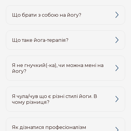
Що брати з собою на йогу?
Що таке йога-терапія?
Я не гнучкий(-ка), чи можна мені на
йогу?
Я чула/чув що є різні стилі йоги. В
чому різниця?
Як дізнатися професіоналізм