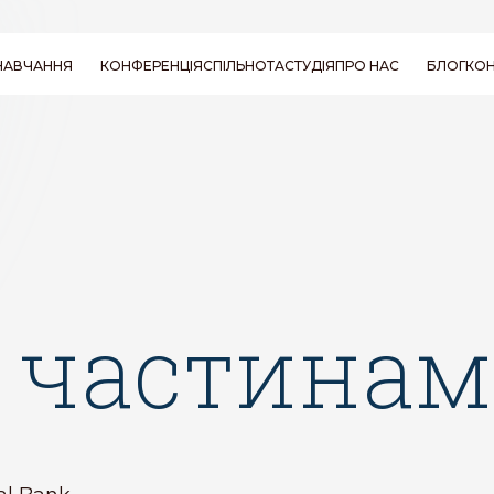
НАВЧАННЯ
КОНФЕРЕНЦІЯ
СПІЛЬНОТА
СТУДІЯ
ПРО НАС
БЛОГ
КОН
КУРС RYT 200
ПРО ОЛЕНУ БАКАЙ
СЕМІНАРИ І
ПИТАННЯ ТА
ПОСІБНИКИ
ВІДПОВІДІ
ВІДГУКИ ПРО
SENSE YOGA
 частина