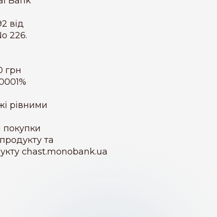
al Bank
2 від
o 226.
0 грн
00001%
жі рівними
 покупки
 продукту та
укту chast.monobank.ua