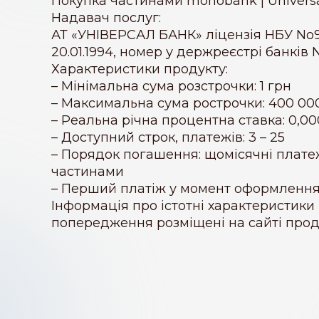
Покупка частинами monobank | Univers
Надавач послуг:
АТ «УНІВЕРСАЛ БАНК» ліцензія НБУ No9
20.01.1994, номер у держреєстрі банків N
Характеристики продукту:
– Мінімальна сума розстрочки: 1 грн
– Максимальна сума рострочки: 400 00
– Реальна річна процентна ставка: 0,0
– Доступний строк, платежів: 3 – 25
– Порядок погашення: щомісячні плате
частинами
– Перший платіж у момент оформлення
Інформація про істотні характеристики
попередження розміщені на сайті прод