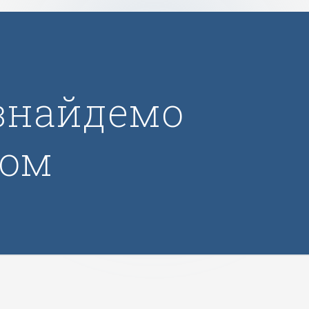
знайдемо
зом