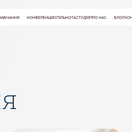
НАВЧАННЯ
КОНФЕРЕНЦІЯ
СПІЛЬНОТА
СТУДІЯ
ПРО НАС
БЛОГ
КОН
КУРС RYT 200
ПРО ОЛЕНУ БАКАЙ
СЕМІНАРИ І
ПИТАННЯ ТА
ПОСІБНИКИ
ВІДПОВІДІ
ВІДГУКИ ПРО
SENSE YOGA
ня