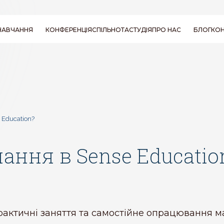
НАВЧАННЯ
КОНФЕРЕНЦІЯ
СПІЛЬНОТА
СТУДІЯ
ПРО НАС
БЛОГ
КОН
КУРС RYT 200
ПРО ОЛЕНУ БАКАЙ
СЕМІНАРИ І
ПИТАННЯ ТА
ПОСІБНИКИ
ВІДПОВІДІ
ВІДГУКИ ПРО
 Education?
SENSE YOGA
ання в Sense Educatio
рактичні заняття та самостійне опрацювання ма