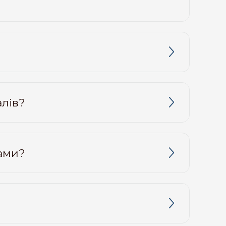
алів?
лами?