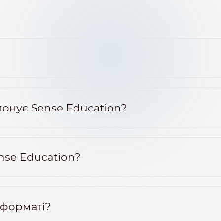
онує Sense Education?
nse Education?
 форматі?