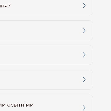
ння?
ми освітніми