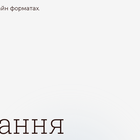
лайн форматах.
тання